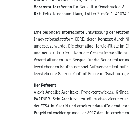
Veranstalter:
Verein für Baukultur Osnabrück e.V.
Ort:
Felix-Nussbaum-Haus, Lotter Straße 2, 49074 
Eine besonders interessante Entwicklung der letzte
Innovationsplattform CORE, deren Konzept durch
umgesetzt wurde. Die ehemalige Hertie-Filiale im C
und neu strukturiert. Kern der Gesamtimmobilie ist
Veranstaltungen. Als Beispiel für die Neuorientier
leerstehenden Kaufhauses viel Aufmerksamkeit auf si
leerstehende Galeria-Kaufhof-Filiale in Osnabrück g
Der Referent
Alexis Angelis: Architekt, Projektentwickler, Grün
PARTNER. Sein Architekturstudium absolvierte er an 
der ETSA in Madrid und arbeitete darauffolgend vor s
Projektentwickler gründet er 2017 das Unternehm