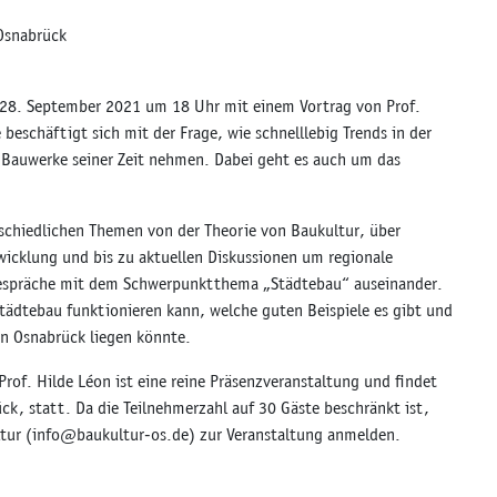
Osnabrück
28. September 2021 um 18 Uhr mit einem Vortrag von Prof.
beschäftigt sich mit der Frage, wie schnelllebig Trends in der
ie Bauwerke seiner Zeit nehmen. Dabei geht es auch um das
schiedlichen Themen von der Theorie von Baukultur, über
icklung und bis zu aktuellen Diskussionen um regionale
rgespräche mit dem Schwerpunktthema „Städtebau“ auseinander.
tädtebau funktionieren kann, welche guten Beispiele es gibt und
in Osnabrück liegen könnte.
of. Hilde Léon ist eine reine Präsenzveranstaltung und findet
k, statt. Da die Teilnehmerzahl auf 30 Gäste beschränkt ist,
tur (
info@baukultur-os.de
) zur Veranstaltung anmelden.